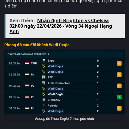
tiêu của họ chắc chắn không gì khác ngoài việc giữ lại ít nhất
1 điểm.
Xem thêm:
Nhận định Brighton vs Chelsea
02h00 ngày 22/04/2026 - Vòng 34 Ngoại Hạng
Anh
Phong độ của đội khách Wadi Degla
Phong độ Wadi Degla 5 trận gần nhất