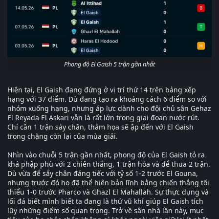
Phong độ El Gaish 5 trận gần nhất
Hiện tại, El Gaish đang đứng ở vị trí thứ 14 trên bảng xếp
hạng với 37 điểm. Dù đang tạo ra khoảng cách 6 điểm so với
nhóm xuống hạng, nhưng áp lực dành cho đội chủ sân Gehaz
El Reyada El Askari vẫn là rất lớn trong giai đoạn nước rút.
Chỉ cần 1 trận sảy chân, thảm họa sẽ ập đến với El Gaish
trong chặng còn lại của mùa giải.
Nhìn vào chuỗi 5 trận gần nhất, phong độ của El Gaish tỏ ra
khá phập phù với 2 chiến thắng, 1 trận hòa và để thua 2 trận.
Dù vừa để sẩy chân đáng tiếc với tỷ số 1-2 trước El Gouna,
nhưng trước đó họ đã thể hiện bản lĩnh bằng chiến thắng tối
thiểu 1-0 trước Pharco và Ghazl El Mahallah. Sự thực dụng và
lối đá biết mình biết ta đang là thứ vũ khí giúp El Gaish tích
lũy những điểm số quan trọng. Trở về sân nhà lần này, mục